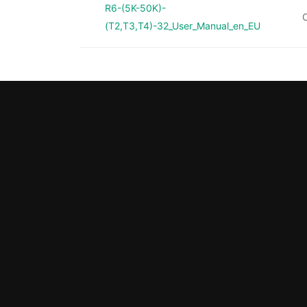
R6-(5K-50K)-
O
(T2,T3,T4)-32_User_Manual_en_EU