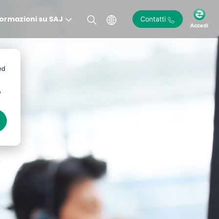
formazioni su SAJ
Contatti
Accedi
ed
e
)