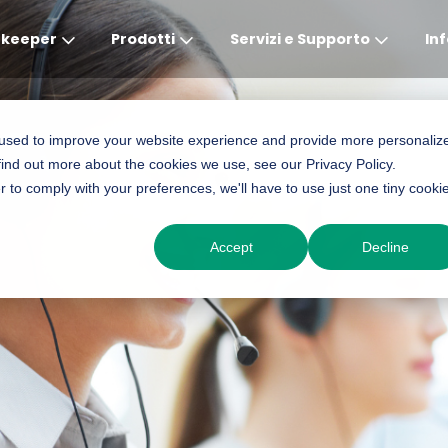
ekeeper
Prodotti
Servizi e Supporto
In
Global
APAC
MEA
Europe
AME
 used to improve your website experience and provide more personaliz
find out more about the cookies we use, see our Privacy Policy.
English
English
English
Deutsch
English
r to comply with your preferences, we'll have to use just one tiny cooki
中文
English(Africa)
Italiano
Português (Brasileiro
Accept
Decline
English(AU)
Français (Afrique)
Espanol
Espanol
English
România
Polski