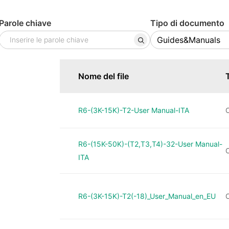
Parole chiave
Tipo di documento
Nome del file
R6-(3K-15K)-T2-User Manual-ITA
O
R6-(15K-50K)-(T2,T3,T4)-32-User Manual-
O
ITA
R6-(3K-15K)-T2(-18)_User_Manual_en_EU
O