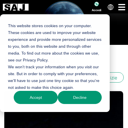
Accedi
This website stores cookies on your computer.
These cookies are used to improve your website
experience and provide more personalized services
to you, both on this website and through other
media. To find out more about the cookies we use,
Notizie ed eventi
Ultime notizie
see our Privacy Policy.
We won't track your information when you visit our
site. But in order to comply with your preferences,
Scoprite le ultime novità di SAJ!
Tutte le notizie
we'll have to use just one tiny cookie so that you're
not asked to make this choice again.
Accept
Decline