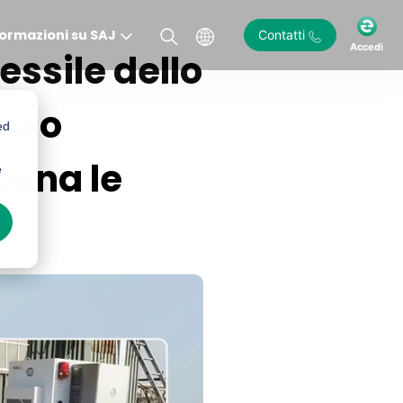
formazioni su SAJ
Contatti
Accedi
ssile dello
mulo
ed
iona le
e
)