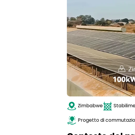
Zimbabwe
Stabilime
Progetto di commutazio