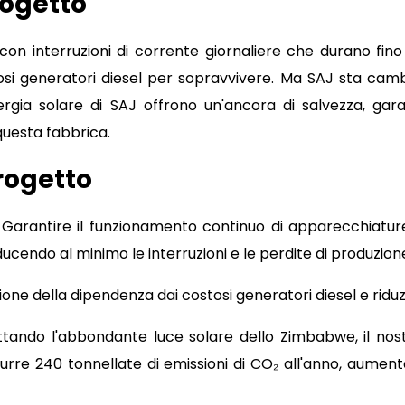
rogetto
n interruzioni di corrente giornaliere che durano fino 
i generatori diesel per sopravvivere. Ma SAJ sta cambi
ergia solare di SAJ offrono un'ancora di salvezza, garan
questa fabbrica.
rogetto
: Garantire il funzionamento continuo di apparecchiatur
 riducendo al minimo le interruzioni e le perdite di produzion
zione della dipendenza dai costosi generatori diesel e riduz
ttando l'abbondante luce solare dello Zimbabwe, il nos
urre 240 tonnellate di emissioni di CO₂ all'anno, aument