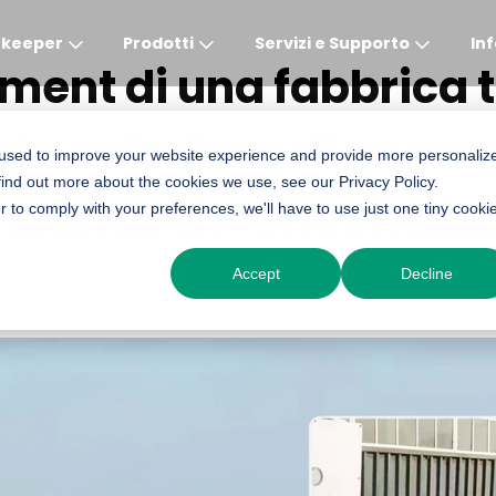
ekeeper
Prodotti
Servizi e Supporto
In
ent di una fabbrica te
La soluzione di accu
Global
APAC
MEA
Europe
AME
 used to improve your website experience and provide more personaliz
find out more about the cookies we use, see our Privacy Policy.
English
English
English
Deutsch
English
SAJ All-In-One rivoluz
r to comply with your preferences, we'll have to use just one tiny cooki
中文
English(Africa)
Italiano
Português (Brasileiro
!
Accept
Decline
English(AU)
Français (Afrique)
Espanol
Espanol
English
România
Polski